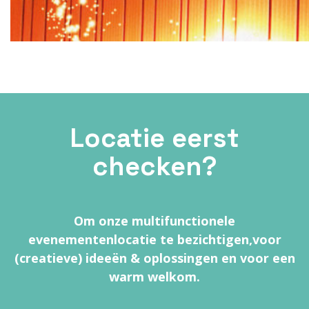
Locatie eerst
checken?
Om onze multifunctionele
evenementenlocatie te bezichtigen,
voor
(creatieve) ideeën & oplossingen en voor een
warm welkom.