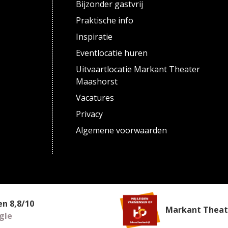
Bijzonder gastvrij
Praktische info
Inspiratie
Eventlocatie huren
Uitvaartlocatie Markant Theater
Maashorst
Vacatures
Privacy
Algemene voorwaarden
een
8,8
/
10
Markant Theate
gle