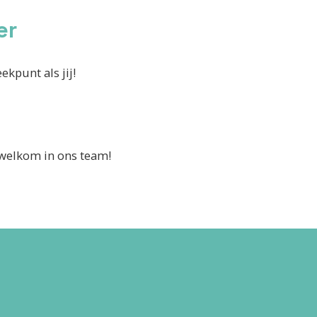
er
ekpunt als jij!
d welkom in ons team!