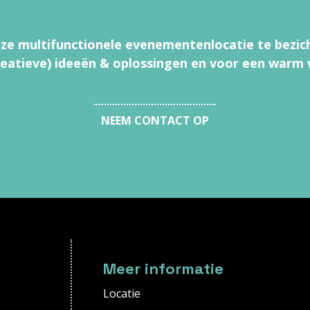
e multifunctionele evenementenlocatie te bezic
reatieve) ideeën & oplossingen en voor een warm
NEEM CONTACT OP
Meer informatie
Locatie