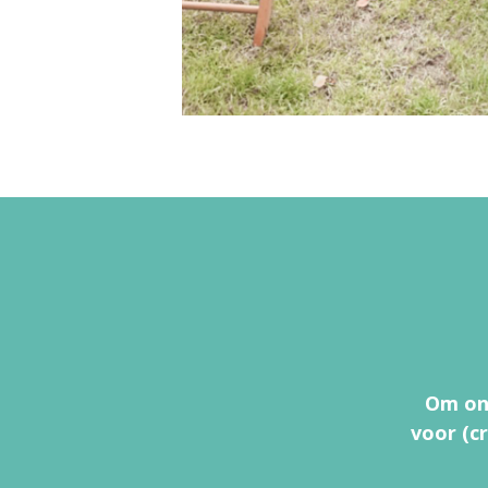
Om onz
voor (c