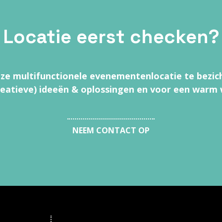
Locatie eerst checken?
e multifunctionele evenementenlocatie te bezic
reatieve) ideeën & oplossingen en voor een warm
NEEM CONTACT OP