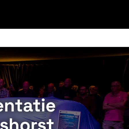
entatie
shorst