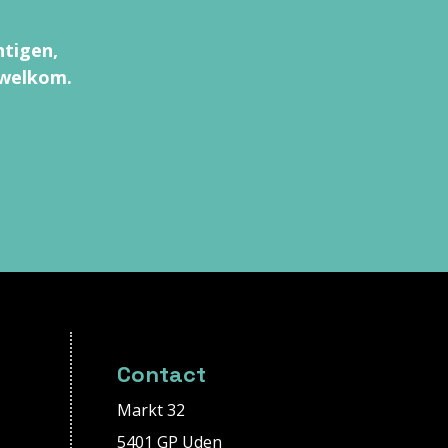
htigen,
 welkom.
Contact
Markt 32
5401 GP Uden