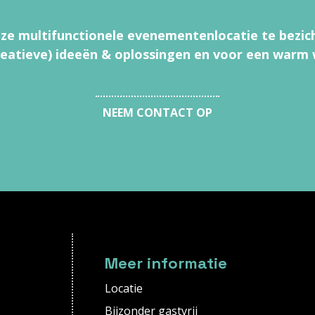
e multifunctionele evenementenlocatie te bezic
reatieve) ideeën & oplossingen en voor een warm
NEEM CONTACT OP
Meer informatie
Locatie
Bijzonder gastvrij