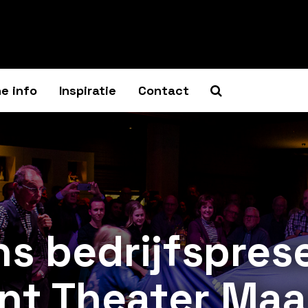
e info
Inspiratie
Contact
s bedrijfspres
nt Theater Maa