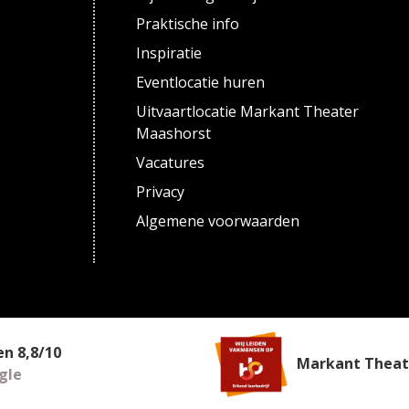
Praktische info
Inspiratie
Eventlocatie huren
Uitvaartlocatie Markant Theater
Maashorst
Vacatures
Privacy
Algemene voorwaarden
een
8,8
/
10
Markant Theate
gle