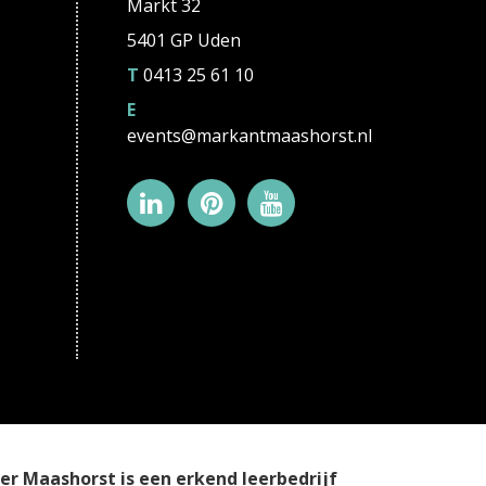
Markt 32
5401 GP Uden
T
0413 25 61 10
E
events@markantmaashorst.nl
r Maashorst is een erkend leerbedrijf