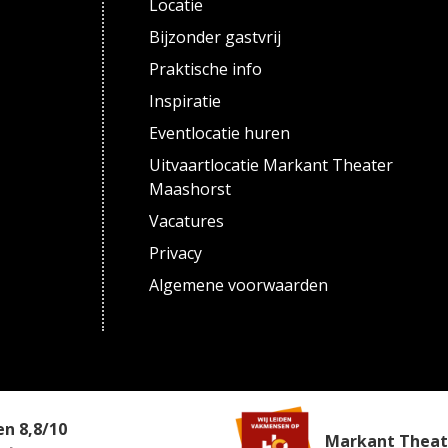
Locatie
Bijzonder gastvrij
Praktische info
Inspiratie
Eventlocatie huren
Uitvaartlocatie Markant Theater
Maashorst
Vacatures
Privacy
Algemene voorwaarden
een
8,8
/
10
Markant Theate