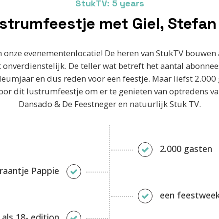
StukTV: 5 years
ustrumfeestje met Giel, Stefa
n onze evenementenlocatie! De heren van StukTV bouwen a
onverdienstelijk. De teller wat betreft het aantal abonne
ileumjaar en dus reden voor een feestje. Maar liefst 2.0
r dit lustrumfeestje om er te genieten van optredens van 
Dansado & De Feestneger en natuurlijk Stuk TV.
2.000 gasten
Kraantje Pappie
een feestweek
als 18- edition