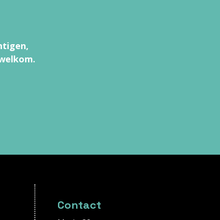
htigen,
 welkom.
Contact