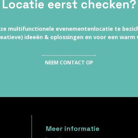
Locatie eerst checken?
e multifunctionele evenementenlocatie te bezic
reatieve) ideeën & oplossingen en voor een warm
NEEM CONTACT OP
Meer informatie