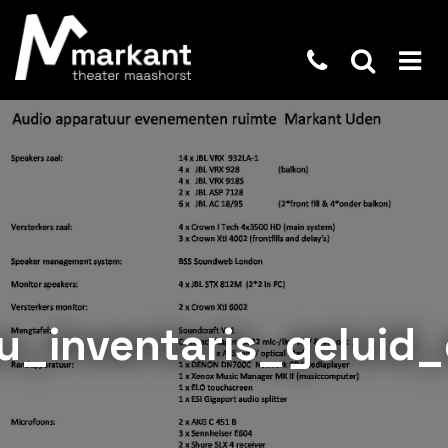
u_inventaris_geluid_