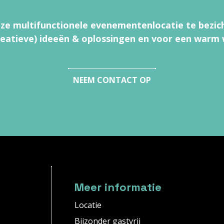
e multifunctionele evenementenlocatie te bezic
reatieve) ideeën & oplossingen en voor een warm
NEEM CONTACT OP
Meer informatie
Locatie
Bijzonder gastvrij