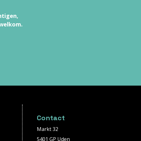
htigen,
 welkom.
Contact
Markt 32
5401 GP Uden