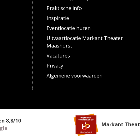
Praktische info
Inspiratie
Eventlocatie huren
Uitvaartlocatie Markant Theater
Maashorst
Vacatures
Privacy
Algemene voorwaarden
een
8,8
/
10
Markant Theate
gle